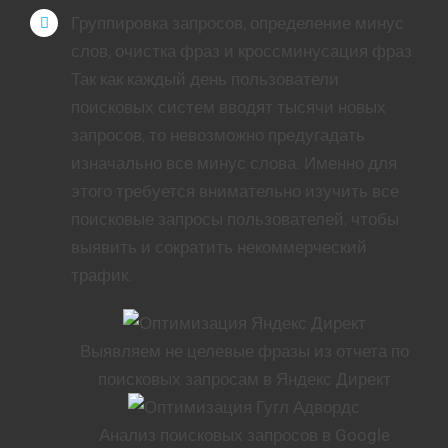
Группировка запросов, определение минус
слов, очистка фраз и кроссминусация фраз.
Так как каждый день пользователи
поисковых систем вводят тысячи новых
запросов, то невозможно предугадать
изначально все минус слова. Именно для
этого требуется внимательно изучить все
поисковые запросы пользователей, чтобы
выявить и сократить некоммерческий
трафик.
Выявляем не целевые фразы из отчета по
поисковых запросам в Яндекс Директ
Анализ поисковых запросов в Google