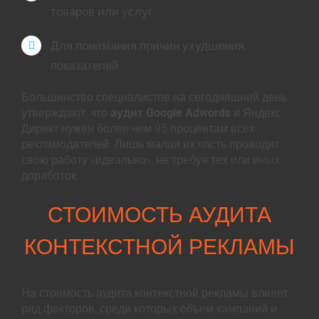
товаров или услуг.
Для понимания причин ухудшения
показателей.
Большинство специалистов на сегодняшний день
утверждают, что
аудит Google Adwords
и Яндекс
Директ нужен более чем 95 процентам всех
рекламодателей. Лишь малая их часть проводит
свою работу «идеально», не требуя тех или иных
доработок.
СТОИМОСТЬ АУДИТА
КОНТЕКСТНОЙ РЕКЛАМЫ
На стоимость аудита контекстной рекламы влияет
ряд факторов, среди которых объем кампаний и