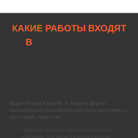
КАКИЕ РАБОТЫ ВХОДЯТ
В
АУДИТ ДИРЕКТ И
ADWORDS
ПРОФЕССИОНАЛЬНЫЙ АУДИТ КАМПАНИЙ –
ЗНАЧИТЕЛЬНОЕ СНИЖЕНИЕ СТОИМОСТИ
ЗАЯВКИ.
Аудит Google Adwords и Яндекс Директ
выполняется по выбранному типу постоянных
критериев, таких как:
Проверка базовых настроек рекламных
компаний. Это касается корректировки