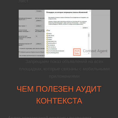
лист.
Запрещаем показ объявлений на всех
площадках, которые связаны с мобильными
приложениями
ЧЕМ ПОЛЕЗЕН АУДИТ
КОНТЕКСТА
Аудит контекстной рекламы позволяет