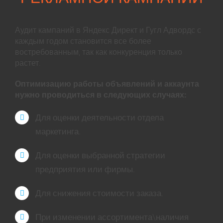
Аудит кампаний в Яндекс Директ и Гугл Адвордс с
каждым годом становится все более
востребованным, так как конкуренция только
растет.
Оптимизацию работы объявлений и аккаунта
нужно проводиться в следующих случаях:
Для оценки деятельности отдела
маркетинга.
Для оценки выбранной стратегии
предприятия или фирмы.
Для снижения стоимости заказа.
При изменении ассортимента\наличия