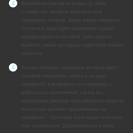
Выявление срезов по возрасту, полу,
устройству, которые дают высокий
показатель отказов. Здесь важно понимать,
что не все аудитории одинаково хорошо
конвертируются на сайте. Цель аудита
выявить самые доходные аудитории ваших
клиентов.
Анализ внешних площадок, которые дают
высокий показатель отказа и не дают
конверсий. Как правило это переходы с
мобильных приложений, так как мы
показываем рекламу пользователю, когда он
полностью увлечен приложением на
телефоне – это может быть какая либо игра
или читалка книг. Добавление их в блек