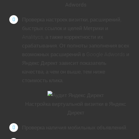
Adwords
Проверка настроек визитки, расширений,
быстрых ссылок и целей Метрики и
Analitycs, а также корректности их
срабатывания. От полноты заполнения всех
возможных расширений в Google Adwords и
Яндекс Директ зависит показатель
качества, а чем он выше, тем ниже
стоимость клика.
Настройка виртуальной визитки в Яндекс
Директ
Проверка наличия мобильных объявлений.