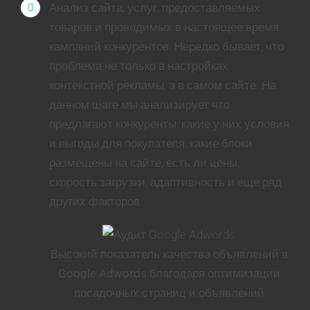
Анализ сайта, услуг, предоставляемых
товаров и проводимых в настоящее время
кампаний конкурентов. Нередко бывает, что
проблема не только в настройках
контекстной рекламы, а в самом сайте. На
данном шаге мы анализирует что
предлагают конкуренты, какие у них условия
и выгоды для покупателя, какие блоки
размещены на сайте, есть ли цены,
скорость загрузки, адаптивность и еще ряд
других факторов.
Высокий показатель качества объявлений в
Google Adwords благодаря оптимизации
посадочных страниц и объявлений