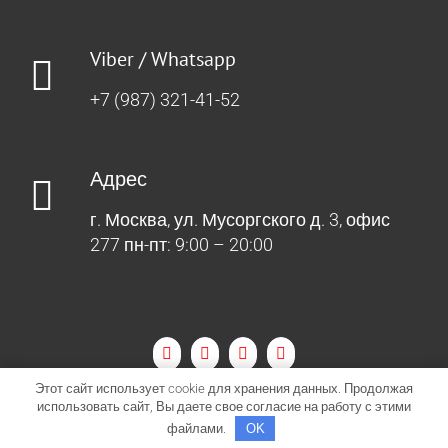
Viber / Whatsapp
+7 (987) 321-41-52
Адрес
г. Москва, ул. Мусоргского д. 3, офис
277 пн-пт: 9:00 – 20:00
Этот сайт использует cookie для хранения данных. Продолжая
использовать сайт, Вы даете свое согласие на работу с этими
2018-2023 Context-Agent.ru | Все права защищены |
Политика
файлами.
OK
конфиденциальности
| г. Москва, ул. Мусоргского д. 3